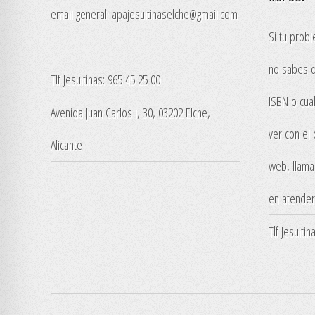
email general:
apajesuitinaselche@gmail.com
Si tu probl
no sabes q
Tlf Jesuitinas: 965 45 25 00
ISBN o cua
Avenida Juan Carlos I, 30, 03202 Elche,
ver con el
Alicante
web, llama
en atender
Tlf Jesuiti