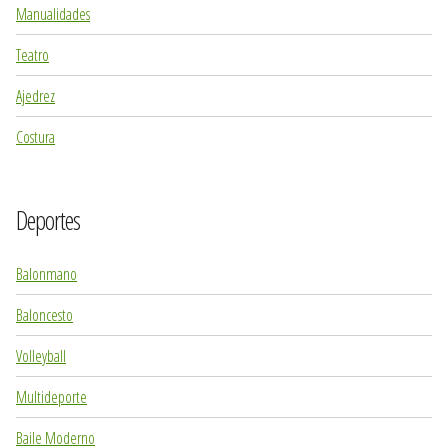
Manualidades
Teatro
Ajedrez
Costura
Deportes
Balonmano
Baloncesto
Volleyball
Multideporte
Baile Moderno