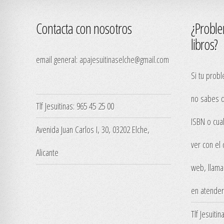
Contacta con nosotros
¿Proble
libros?
email general:
apajesuitinaselche@gmail.com
Si tu probl
no sabes q
Tlf Jesuitinas: 965 45 25 00
ISBN o cua
Avenida Juan Carlos I, 30, 03202 Elche,
ver con el
Alicante
web, llama
en atender
Tlf Jesuiti