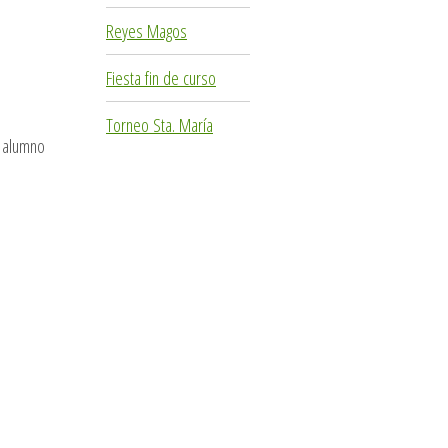
Reyes Magos
Fiesta fin de curso
Torneo Sta. María
l alumno