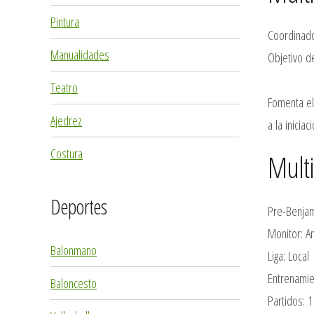
Pintura
Coordinado
Manualidades
Objetivo de
Teatro
Fomenta el
Ajedrez
a la inicia
Costura
Mult
Deportes
Pre-Benja
Monitor: A
Balonmano
Liga: Local
Entrenamie
Baloncesto
Partidos: 